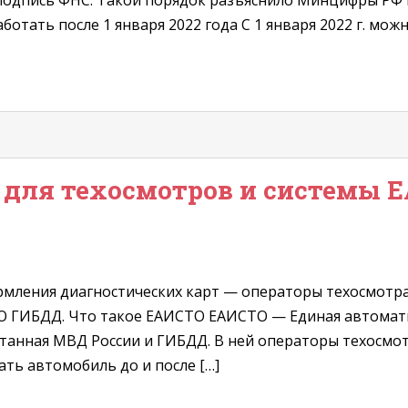
а подпись ФНС. Такой порядок разъяснило Минцифры РФ в
отать после 1 января 2022 года С 1 января 2022 г. можн
 для техосмотров и системы 
ормления диагностических карт — операторы техосмотра
О ГИБДД. Что такое ЕАИСТО ЕАИСТО — Единая автомат
отанная МВД России и ГИБДД. В ней операторы техосм
ть автомобиль до и после […]