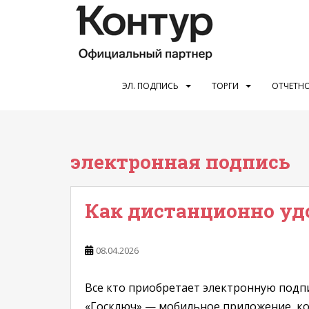
S
k
i
p
t
o
ЭЛ. ПОДПИСЬ
ТОРГИ
ОТЧЕТНО
m
a
i
n
электронная подпись
c
o
n
Как дистанционно уд
t
e
n
08.04.2026
t
Все кто приобретает электронную подп
«Госключ» — мобильное приложение, кот