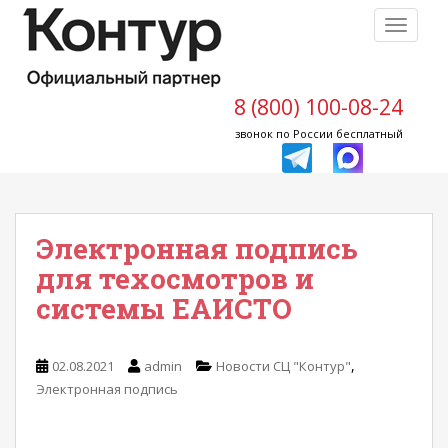
S
TOGGLE
k
i
p
t
8 (800) 100-08-24
o
звонок по России бесплатный
m
a
i
n
Электронная подпись
c
o
для техосмотров и
n
системы ЕАИСТО
t
e
n
,
02.08.2021
admin
Новости СЦ "Контур"
t
Электронная подпись