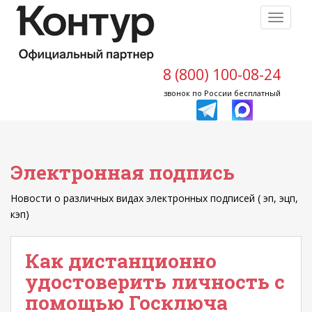
S
TOGGLE
k
i
p
t
8 (800) 100-08-24
o
звонок по России бесплатный
m
a
i
n
Электронная подпись
c
o
Новости о различных видах электронных подписей ( эп, эцп,
n
кэп)
t
e
n
Как дистанционно
t
удостоверить личность с
помощью Госключа