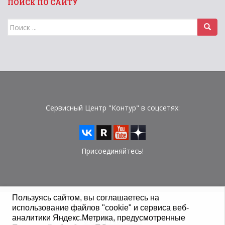
ПОИСК ПО САЙТУ
Поиск
для:
Сервисный Центр "Контур" в соцсетях:
Присоединяйтесь!
Пользуясь сайтом, вы соглашаетесь на
использование файлов "cookie" и сервиса веб-
© Сервисный Центр "Контур" 2015 - 2026 г.
аналитики Яндекс.Метрика, предусмотренные
8 (800) 100-08-24