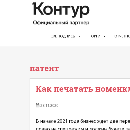
S
k
i
p
t
o
ЭЛ. ПОДПИСЬ
ТОРГИ
ОТЧЕТНО
m
a
i
n
патент
c
o
n
Как печатать номенкл
t
e
n
28.11.2020
t
В начале 2021 года бизнес ждет две пер
право на спецрежим и должны будете пе