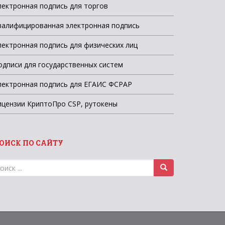
лектронная подпись для торгов
валифицированная электронная подпись
лектронная подпись для физических лиц
одписи для государственных систем
лектронная подпись для ЕГАИС ФСРАР
ицензии КриптоПро CSP, рутокены
ОИСК ПО САЙТУ
оиск
ля: