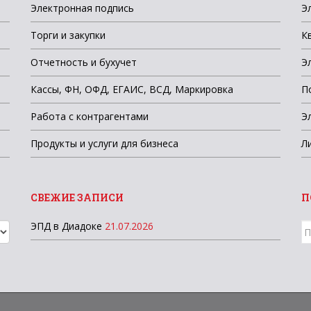
Электронная подпись
Э
Торги и закупки
К
Отчетность и бухучет
Э
Кассы, ФН, ОФД, ЕГАИС, ВСД, Маркировка
П
Работа с контрагентами
Э
Продукты и услуги для бизнеса
Л
СВЕЖИЕ ЗАПИСИ
П
ЭПД в Диадоке
21.07.2026
П
д