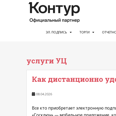
S
k
i
p
t
o
ЭЛ. ПОДПИСЬ
ТОРГИ
ОТЧЕТНО
m
a
i
n
услуги УЦ
c
o
n
Как дистанционно уд
t
e
n
08.04.2026
t
Все кто приобретает электронную подп
«Госключ» — мобильное приложение, кот