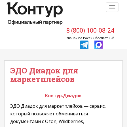
S
TOGGLE
k
i
p
t
8 (800) 100-08-24
o
звонок по России бесплатный
m
a
i
n
ЭДО Диадок для
c
o
маркетплейсов
n
t
e
Контур.Диадок
n
ЭДО Диадок для маркетплейсов — сервис,
t
который позволяет обмениваться
документами с Ozon, Wildberries,