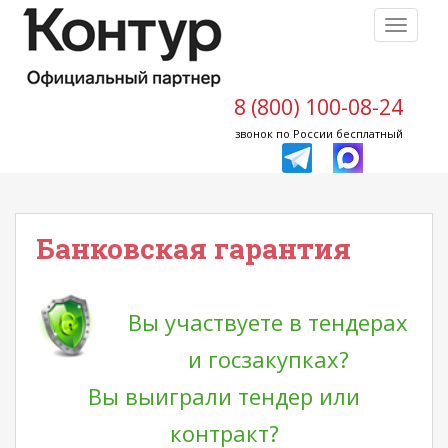
S
TOGGLE
k
i
p
t
8 (800) 100-08-24
o
звонок по России бесплатный
m
a
i
n
Банковская гарантия
c
o
n
t
Вы участвуете в тендерах
e
и госзакупках?
n
t
Вы выиграли тендер или
контракт?