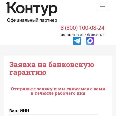
S
TOGGLE
k
i
p
t
8 (800) 100-08-24
o
звонок по России бесплатный
m
a
i
n
Заявка на банковскую
c
o
гарантию
n
t
e
Отправьте заявку и мы свяжемся с вами
n
в течение рабочего дня
t
Ваш ИНН