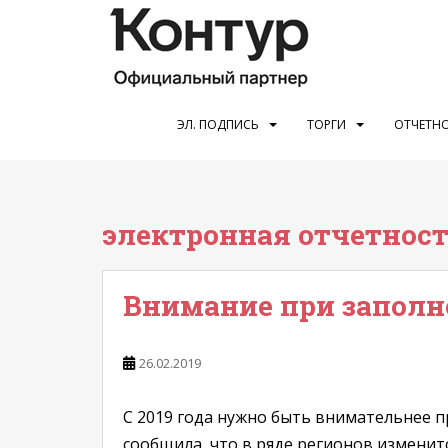
S
k
i
p
t
o
ЭЛ. ПОДПИСЬ
ТОРГИ
ОТЧЕТНО
m
a
i
n
электронная отчетнос
c
o
n
Внимание при заполн
t
e
n
26.02.2019
t
С 2019 года нужно быть внимательнее п
сообщила, что в ряде регионов изменит