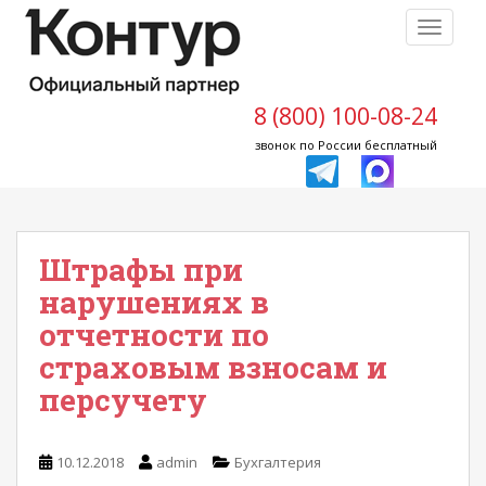
S
TOGGLE
k
i
p
t
8 (800) 100-08-24
o
звонок по России бесплатный
m
a
i
n
Штрафы при
c
o
нарушениях в
n
отчетности по
t
страховым взносам и
e
n
персучету
t
10.12.2018
admin
Бухгалтерия