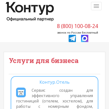
S
TOGGLE
k
i
p
t
8 (800) 100-08-24
o
звонок по России бесплатный
m
a
i
n
Услуги для бизнеса
c
o
n
t
e
Контур.Отель
n
Сервис создан для
t
эффективного управления
гостиницей (отелем, хостелом), для
работы с номерным фондом,