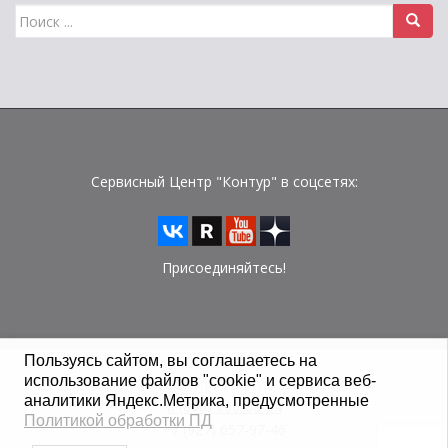
Поиск
для:
Сервисный Центр "Контур" в соцсетях:
Присоединяйтесь!
Пользуясь сайтом, вы соглашаетесь на
использование файлов "cookie" и сервиса веб-
© Сервисный Центр "Контур" 2015 - 2026 г.
аналитики Яндекс.Метрика, предусмотренные
8 (800) 100-08-24
Политикой обработки ПД
+7 (927) 657-97-46