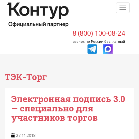
S
TOGGLE
k
i
p
t
8 (800) 100-08-24
o
звонок по России бесплатный
m
a
i
n
ТЭК-Торг
c
o
n
t
Электронная подпись 3.0
e
— специально для
n
участников торгов
t
27.11.2018