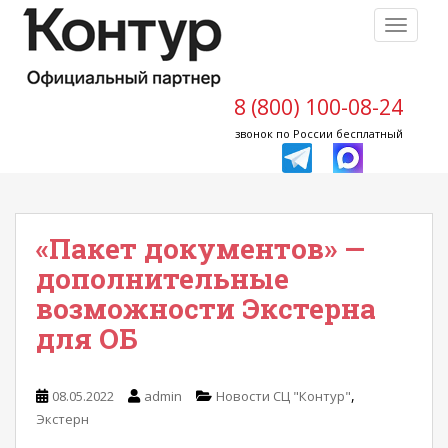
S
TOGGLE
k
i
p
t
8 (800) 100-08-24
o
звонок по России бесплатный
m
a
i
n
«Пакет документов» —
c
o
дополнительные
n
возможности Экстерна
t
для ОБ
e
n
t
,
08.05.2022
admin
Новости СЦ "Контур"
Экстерн