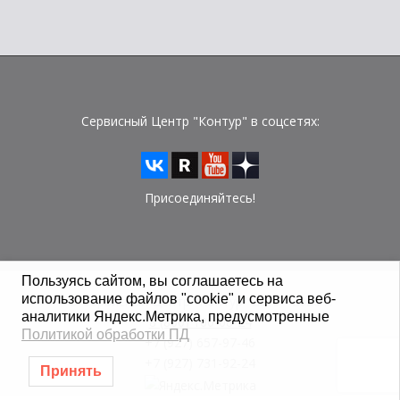
Сервисный Центр "Контур" в соцсетях:
Присоединяйтесь!
Пользуясь сайтом, вы соглашаетесь на
использование файлов "cookie" и сервиса веб-
© Сервисный Центр "Контур" 2015 - 2026 г.
аналитики Яндекс.Метрика, предусмотренные
8 (800) 100-08-24
Политикой обработки ПД
+7 (927) 657-97-46
+7 (927) 731-92-24
Принять