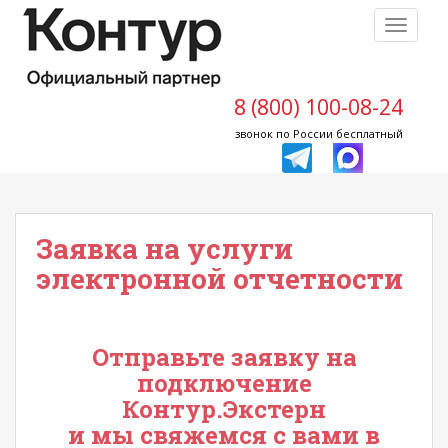
S
TOGGLE
k
i
p
t
8 (800) 100-08-24
o
звонок по России бесплатный
m
a
i
n
Заявка на услуги
c
o
электронной отчетности
n
t
e
Отправьте заявку на
n
подключение
t
Контур.Экстерн
и мы свяжемся с вами в