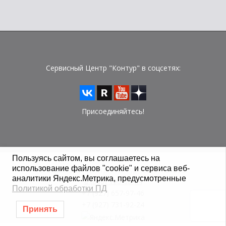
Сервисный Центр "Контур" в соцсетях:
Присоединяйтесь!
Пользуясь сайтом, вы соглашаетесь на
использование файлов "cookie" и сервиса веб-
© Сервисный Центр "Контур" 2015 - 2026 г.
аналитики Яндекс.Метрика, предусмотренные
8 (800) 100-08-24
Политикой обработки ПД
+7 (927) 657-97-46
+7 (927) 731-92-24
Принять