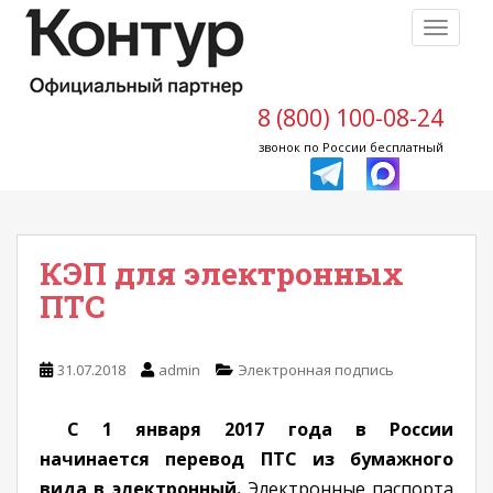
S
TOGGLE
k
i
p
t
8 (800) 100-08-24
o
звонок по России бесплатный
m
a
i
n
КЭП для электронных
c
o
ПТС
n
t
e
31.07.2018
admin
Электронная подпись
n
t
С 1 января 2017 года в России
начинается перевод ПТС из бумажного
вида в электронный.
Электронные паспорта