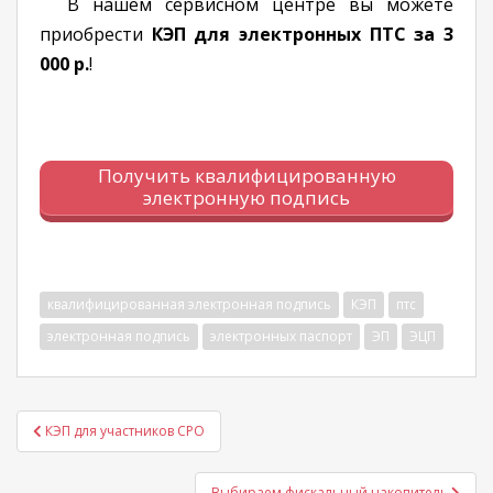
В нашем сервисном центре вы можете
приобрести
КЭП для электронных ПТС за 3
000 р.
!
Получить квалифицированную
электронную подпись
квалифицированная электронная подпись
КЭП
птс
электронная подпись
электронных паспорт
ЭП
ЭЦП
Навигация
КЭП для участников СРО
по
записям
Выбираем фискальный накопитель