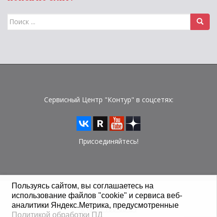
Поиск
для:
Сервисный Центр "Контур" в соцсетях:
Присоединяйтесь!
Пользуясь сайтом, вы соглашаетесь на
использование файлов "cookie" и сервиса веб-
© Сервисный Центр "Контур" 2015 - 2026 г.
аналитики Яндекс.Метрика, предусмотренные
8 (800) 100-08-24
Политикой обработки ПД