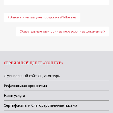
ИП на УСН 15% («Доходы — Расходы»)
Авансы
Навигация
ИП на ОСНО
НДС еж
Автоматический учет продаж на Wildberries
по
записям
ООО/АО на УСН
Авансы
Обязательные электронные перевозочные документы
отчетн
ООО/АО на ОСНО
НДС еж
деклара
СЕРВИСНЫЙ ЦЕНТР «КОНТУР»
Официальный сайт СЦ «Контур»
Реферальная программа
Наши услуги
Сертификаты и благодарственные письма