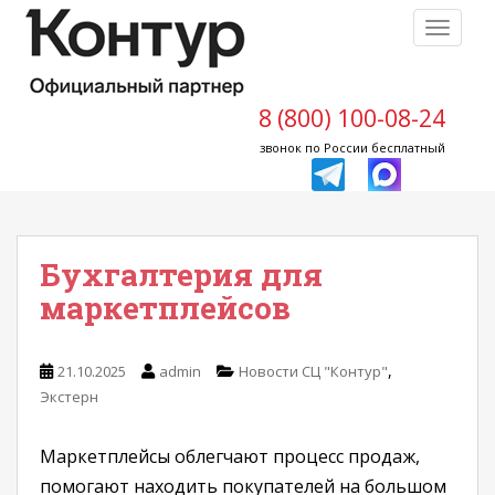
S
TOGGLE
k
i
p
t
8 (800) 100-08-24
o
звонок по России бесплатный
m
a
i
n
Бухгалтерия для
c
o
маркетплейсов
n
t
e
,
21.10.2025
admin
Новости СЦ "Контур"
n
Экстерн
t
Маркетплейсы облегчают процесс продаж,
помогают находить покупателей на большом