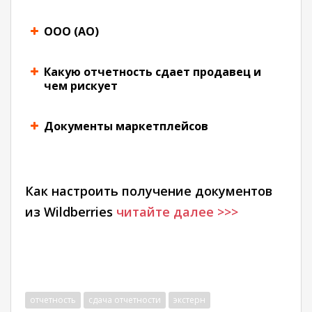
ООО (АО)
Какую отчетность сдает продавец и
чем рискует
Документы маркетплейсов
Как настроить получение документов
из Wildberries
читайте далее >>>
Статус продавца
Что сд
Самозанятый (НПД)
Деклар
ИП на УСН 6%
Авансы
отчетность
сдача отчетности
экстерн