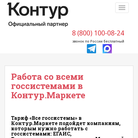
S
TOGGLE
k
i
p
t
8 (800) 100-08-24
o
звонок по России бесплатный
m
a
i
n
Работа со всеми
c
o
госсистемами в
n
Контур.Маркете
t
e
n
t
Тариф «Все госсистемы» в
Контур.Маркете подойдет компаниям,
которым нужно работать с
госсистемами: ЕГАИС,