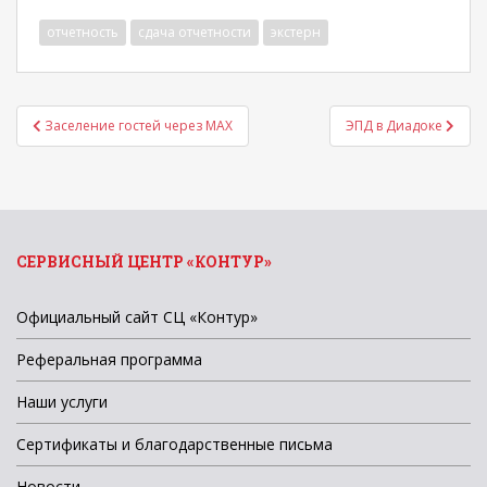
отчетность
сдача отчетности
экстерн
Навигация
Заселение гостей через MAX
ЭПД в Диадоке
по
записям
СЕРВИСНЫЙ ЦЕНТР «КОНТУР»
Официальный сайт СЦ «Контур»
Реферальная программа
Наши услуги
Сертификаты и благодарственные письма
Новости