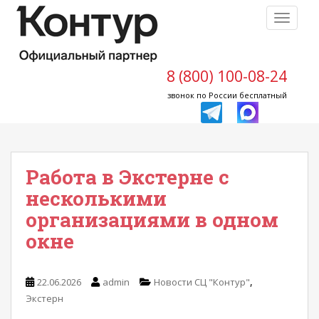
S
TOGGLE
k
i
p
t
8 (800) 100-08-24
o
звонок по России бесплатный
m
a
i
n
Работа в Экстерне с
c
o
несколькими
n
организациями в одном
t
окне
e
n
t
,
22.06.2026
admin
Новости СЦ "Контур"
Экстерн