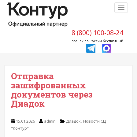
S
TOGGLE
k
i
p
t
8 (800) 100-08-24
o
звонок по России бесплатный
m
a
i
n
Отправка
c
o
зашифрованных
n
документов через
t
Диадок
e
n
t
,
15.01.2026
admin
Диадок
Новости СЦ
"Контур"