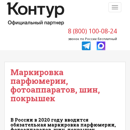
S
TOGGLE
k
i
p
t
8 (800) 100-08-24
o
звонок по России бесплатный
m
a
i
n
Маркировка
c
o
парфюмерии,
n
фотоаппаратов, шин,
t
покрышек
e
n
t
В России в 2020 году вводится
обязательная маркировка парфюмерии,
фотоаппаратов, шин, покрышек.