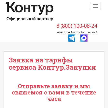
S
TOGGLE
k
i
p
t
8 (800) 100-08-24
o
звонок по России бесплатный
m
a
i
n
Заявка на тарифы
c
o
сервиса Контур.Закупки
n
t
e
Отправьте заявку и мы
n
свяжемся с вами в течение
t
часа