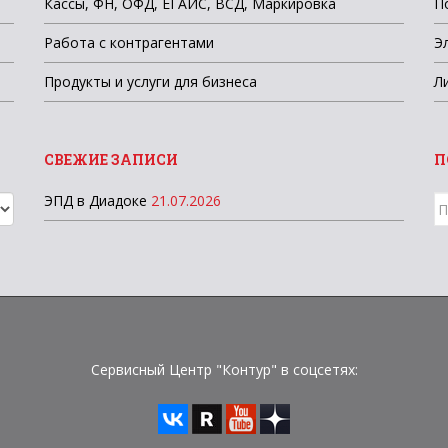
Кассы, ФН, ОФД, ЕГАИС, ВСД, Маркировка
П
Работа с контрагентами
Э
Продукты и услуги для бизнеса
Л
СВЕЖИЕ ЗАПИСИ
П
ЭПД в Диадоке
21.07.2026
П
д
Сервисный Центр "Контур" в соцсетях: