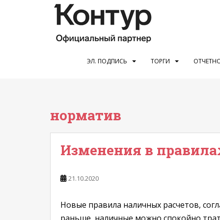
S
k
i
p
t
o
ЭЛ. ПОДПИСЬ
ТОРГИ
ОТЧЕТНО
m
a
i
n
норматив
c
o
n
Изменения в правила
t
e
n
21.10.2020
t
Новые правила наличных расчетов, соглас
раньше, наличные можно спокойно трат