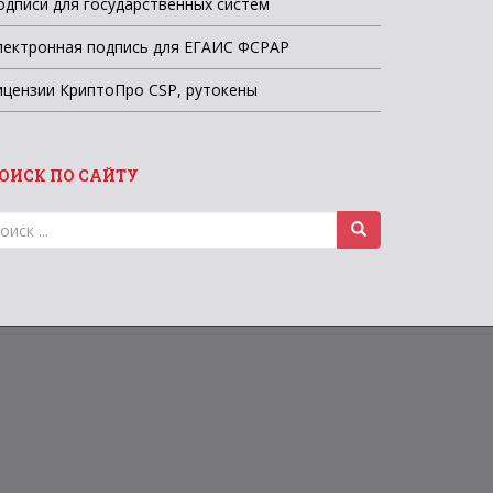
одписи для государственных систем
лектронная подпись для ЕГАИС ФСРАР
ицензии КриптоПро CSP, рутокены
ОИСК ПО САЙТУ
оиск
ля: