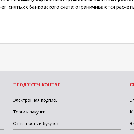
нег, снятых с банковского счета; ограничиваются расч
ПРОДУКТЫ КОНТУР
С
Электронная подпись
Э
Торги и закупки
К
Отчетность и бухучет
Э