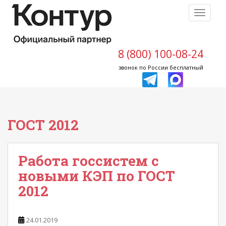
S
TOGGLE
k
i
p
t
8 (800) 100-08-24
o
звонок по России бесплатный
m
a
i
n
ГОСТ 2012
c
o
n
t
Работа госсистем с
e
новыми КЭП по ГОСТ
n
2012
t
24.01.2019