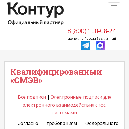
S
TOGGLE
k
i
p
t
8 (800) 100-08-24
o
звонок по России бесплатный
m
a
i
n
Квалифицированный
c
o
«СМЭВ»
n
t
e
Все подписи
|
Электронные подписи для
n
электронного взаимодействия с гос.
t
системами
Согласно требованиям Федерального