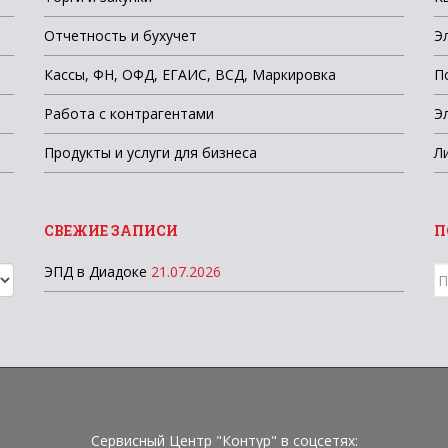
Отчетность и бухучет
Э
Кассы, ФН, ОФД, ЕГАИС, ВСД, Маркировка
П
Работа с контрагентами
Э
Продукты и услуги для бизнеса
Л
СВЕЖИЕ ЗАПИСИ
П
ЭПД в Диадоке
21.07.2026
П
д
Сервисный Центр "Контур" в соцсетях: