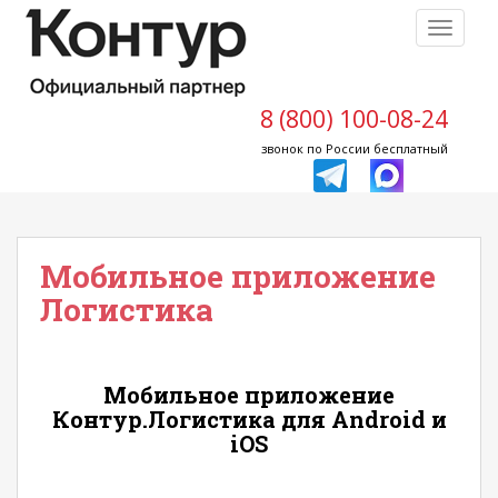
S
TOGGLE
k
i
p
t
8 (800) 100-08-24
o
звонок по России бесплатный
m
a
i
n
Мобильное приложение
c
o
Логистика
n
t
e
Мобильное приложение
n
Контур.Логистика для Android и
t
iOS