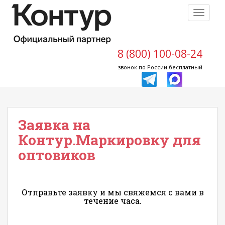
S
TOGGLE
k
i
p
t
8 (800) 100-08-24
o
звонок по России бесплатный
m
a
i
n
Заявка на
c
o
Контур.Маркировку для
n
оптовиков
t
e
n
t
Отправьте заявку и мы свяжемся с вами в
течение часа.