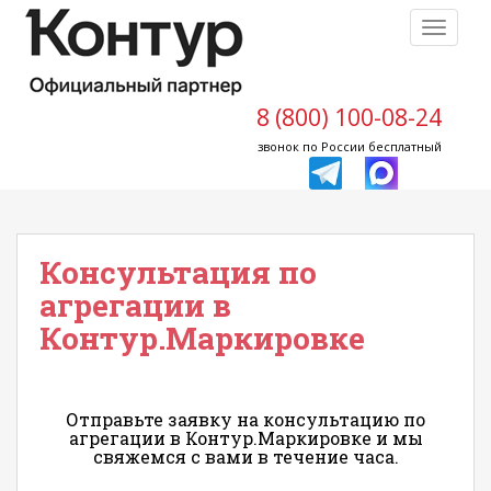
S
TOGGLE
k
i
p
t
8 (800) 100-08-24
o
звонок по России бесплатный
m
a
i
n
Консультация по
c
o
агрегации в
n
Контур.Маркировке
t
e
n
t
Отправьте заявку на консультацию по
агрегации в Контур.Маркировке и мы
свяжемся с вами в течение часа.