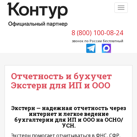
S
TOGGLE
k
i
p
t
8 (800) 100-08-24
o
звонок по России бесплатный
m
a
i
n
Отчетность и бухучет
c
o
Экстерн для ИП и ООО
n
t
e
Экстерн — надежная отчетность через
n
интернет и легкое ведение
t
бухгалтерии для ИП и ООО на ОСНО/
УСН.
Экстерн помогает отчитываться в ФНС, СФР,