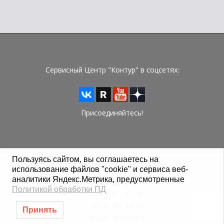
Сервисный Центр "Контур" в соцсетях:
Присоединяйтесь!
Пользуясь сайтом, вы соглашаетесь на
использование файлов "cookie" и сервиса веб-
© Сервисный Центр "Контур" 2015 - 2026 г.
аналитики Яндекс.Метрика, предусмотренные
8 (800) 100-08-24
Политикой обработки ПД
+7 (927) 657-97-46
+7 (927) 731-92-24
Принять