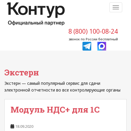
S
TOGGLE
k
i
p
t
8 (800) 100-08-24
o
звонок по России бесплатный
m
a
i
n
Экстерн
c
o
Экстерн — самый популярный сервис для сдачи
n
электронной отчетности во все контролирующие органы
t
e
n
Модуль НДС+ для 1С
t
18.09.2020