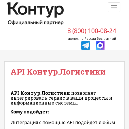
S
TOGGLE
k
i
p
t
8 (800) 100-08-24
o
звонок по России бесплатный
m
a
i
n
API Контур.Логистики
c
o
n
t
API Контур.Логистики
позволяет
e
интегрировать сервис в ваши процессы и
n
информационные системы.
t
Кому подойдет:
Интеграция с помощью API подойдет любым