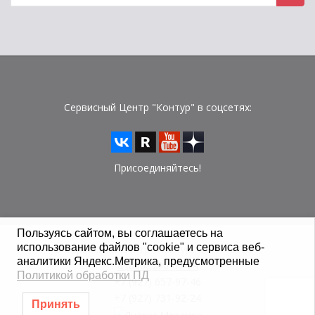
для:
Сервисный Центр "Контур" в соцсетях:
Присоединяйтесь!
Пользуясь сайтом, вы соглашаетесь на
использование файлов "cookie" и сервиса веб-
© Сервисный Центр "Контур" 2015 - 2026 г.
аналитики Яндекс.Метрика, предусмотренные
8 (800) 100-08-24
Политикой обработки ПД
+7 (927) 657-97-46
+7 (927) 731-92-24
Принять