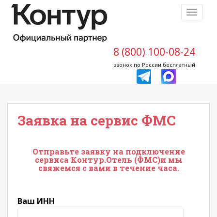
S
TOGGLE
k
i
p
t
8 (800) 100-08-24
o
звонок по России бесплатный
m
a
i
n
Заявка на сервис ФМС
c
o
n
t
Отправьте заявку на подключение
сервиса Контур.Отель (ФМС)и мы
e
свяжемся с вами в течение часа.
n
t
Ваш ИНН